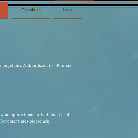
Gästebuch
Links
ine ungefähre Ankunftszeit (+- 30 min)
ow an approximate arrival time (+- 30
For other times please ask.