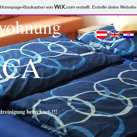
m Homepage-Baukasten von
.com
erstellt. Erstelle deine Websit
wohnung
ACA
dreinigung berechnet-!!!