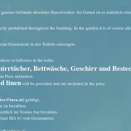
ganzen Gebäude absolutes Rauchverbot. Im Garten ist es natürlich erla
rictly prohibited throughout the building. In the garden it is of course al
ne Essensreste in der Toilette entsorgen.
cts or leftovers in the toilet.
irrtücher, Bettwäsche, Geschirr und Beste
m Preis inkludiert.
ed linen
will be provided and are included in the price.
fice@taca.at
)
getätigt.
ar zu bezahlen.
ntlich im Voraus bar bezahlen.
 (laut MA 6) vom Gesamtpreis.
(
office@taca.at
).