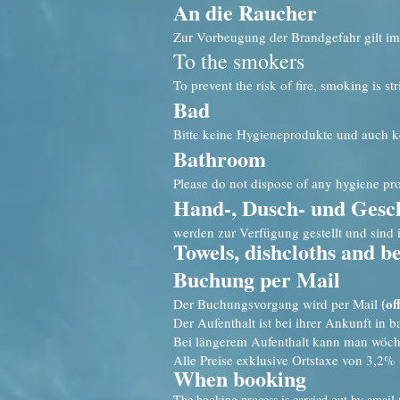
An die Raucher
Zur Vorbeugung der Brandgefahr gilt im 
To the smokers
To prevent the risk of fire, smoking is st
Bad
Bitte keine Hygieneprodukte und auch kei
Bathroom
Please do not dispose of any hygiene produ
Hand-, Dusch- und Gesch
werden zur Verfügung gestellt und sind i
Towels, dishcloths and b
Buchung per Mail
(
of
Der Buchungsvorgang wird per Mail
Der Aufenthalt ist bei ihrer Ankunft in b
Bei längerem Aufenthalt kann man wöche
Alle Preise exklusive Ortstaxe von 3,2%
When booking
The booking process is carried out by email 