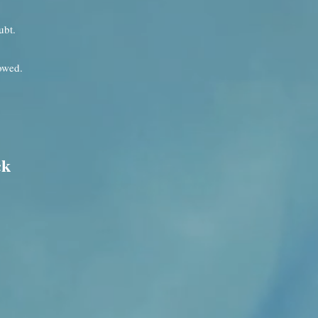
ubt.
lowed.
ck