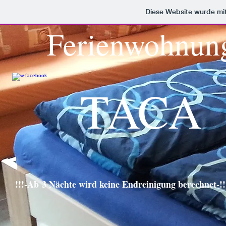
Diese Website wurde m
Ferienwohnun
TACA
!!!-Ab 3 Nächte wird keine Endreinigung berechnet-!!