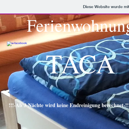
Diese Website wurde m
Ferienwohnun
TACA
!!!-Ab 3 Nächte wird keine Endreinigung berechnet-!!